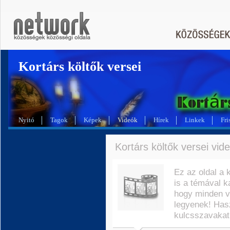
Kortárs költők versei
Nyitó
Tagok
Képek
Videók
Hírek
Linkek
Fri
Kortárs költők versei vide
Ez az oldal a 
is a témával k
hogy minden v
legyenek! Has
kulcsszavakat