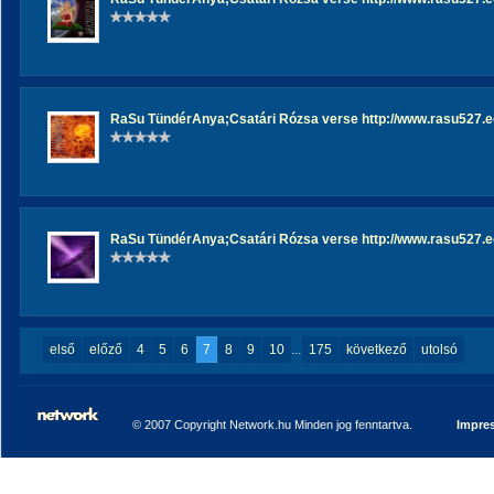
RaSu TündérAnya;Csatári Rózsa verse http://www.rasu527.eo
RaSu TündérAnya;Csatári Rózsa verse http://www.rasu527.eo
első
előző
4
5
6
7
8
9
10
...
175
következő
utolsó
© 2007 Copyright Network.hu Minden jog fenntartva.
Impre