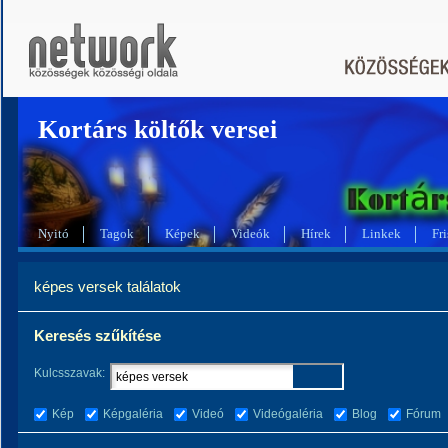
Kortárs költők versei
Nyitó
Tagok
Képek
Videók
Hírek
Linkek
Fri
képes versek találatok
Keresés szűkítése
Kulcsszavak:
Kép
Képgaléria
Videó
Videógaléria
Blog
Fórum